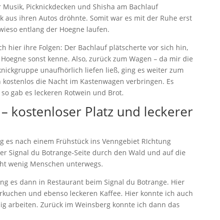
er Musik, Picknickdecken und Shisha am Bachlauf
k aus ihren Autos dröhnte. Somit war es mit der Ruhe erst
sowieso entlang der Hoegne laufen.
ch hier ihre Folgen: Der Bachlauf plätscherte vor sich hin,
ie Hoegne sonst kenne. Also, zurück zum Wagen – da mir die
cknickgruppe unaufhörlich liefen ließ, ging es weiter zum
 kostenlos die Nacht im Kastenwagen verbringen. Es
so gab es leckeren Rotwein und Brot.
– kostenloser Platz und leckerer
g es nach einem Frühstück ins Venngebiet RIchtung
er Signal du Botrange-Seite durch den Wald und auf die
cht wenig Menschen unterwegs.
g es dann in Restaurant beim Signal du Botrange. Hier
erkuchen und ebenso leckeren Kaffee. Hier konnte ich auch
ig arbeiten. Zurück im Weinsberg konnte ich dann das