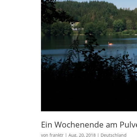
Ein Wochenende am Pulv
von
franktr
|
Aug. 20, 2018
|
Deutschland